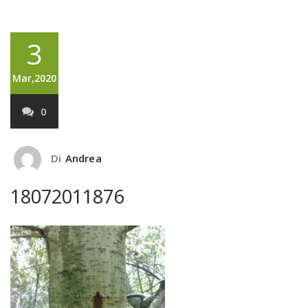
3
Mar,2020
0
Di
Andrea
18072011876